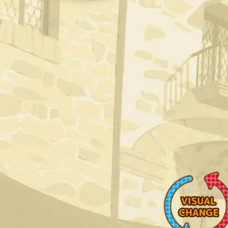
界
界
放
放
浪
浪
メ
メ
シ
シ
2
2
」
」
公
公
式
式
サ
サ
イ
イ
ト
ト
V
I
S
U