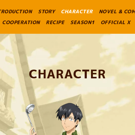
TRODUCTION
STORY
CHARACTER
NOVEL & COM
COOPERATION
RECIPE
SEASON1
OFFICIAL X
CHARACTER