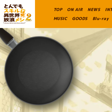
T
T
TOP
ON AIR
NEWS
IN
V
V
ア
MUSIC
GOODS
Blu-ray
ア
ニ
ニ
メ
メ
「
「
と
と
ん
ん
で
で
も
も
ス
ス
キ
キ
ル
ル
で
で
異
異
世
世