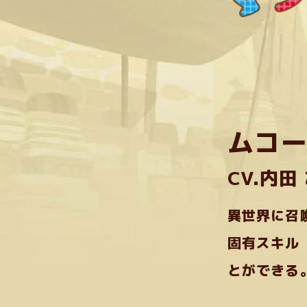
A
L
C
H
A
N
G
E
ムコ
CV.
内田
異世界に召
固有スキル
とができる