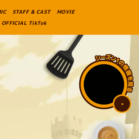
IC
STAFF & CAST
MOVIE
OFFICIAL TikTok
シ
ー
ズ
ン
1
の
情
報
を
見