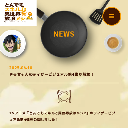
T
T
V
V
ア
ア
ニ
ニ
メ
メ
「
「
NEWS
と
と
ん
ん
TOP
で
で
も
も
ス
ス
キ
キ
ON AIR
ル
ル
2025.06.10
で
で
ドラちゃんのティザービジュアル第4弾が解禁！
異
異
NEWS
世
世
界
界
放
放
浪
浪
INTRODUCTION
メ
メ
シ
シ
2
2
TVアニメ『とんでもスキルで異世界放浪メシ2』のティザービジ
STORY
」
」
ュアル第4弾を公開しました！
公
公
式
式