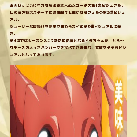
サ
サ
画面いっぱいに牛丼を頬張る主人公ムコーダの第1弾ビジュアル、
CHARACTER
イ
イ
目の前の特大ステーキに瞳を爛々と輝かせるフェルの第2弾ビジュ
ト
ト
アル、
NOVEL & COMIC
ジューシーな唐揚げを夢中で味わうスイの第3弾ビジュアルに続
き、
第4弾ではシーズン2より新たに従魔となるドラちゃんが、とろ～
STAFF & CAST
りチーズの入ったハンバーグを食べてご満悦な、食欲をそそるビジ
ュアルとなっております。
MOVIE
MUSIC
GOODS
Blu-ray