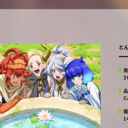
と
2
C
1