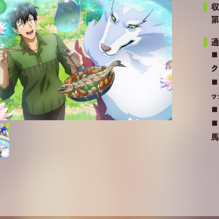
第
■
ク
■
ッ
■
■
馬